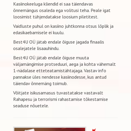
Kasiinokeeluga kliendid ei saa täiendavas
õnnemängus osaleda ega volitusi teha. Peale igat
loosimist tühjendatakse loosiurn piletitest.
Vaidluste puhul on kasiino juhtkonna otsus lõplik ja
edasikaebamisele ei kuulu.
Best4U OÜ jätab endale õiguse jagada finaalis
osalejatele lisaauhindu.
Best4U OÜ jätab endale õiguse muuta
väljamängimise protseduuri, aega ja kohta vähemalt
1-nädalase etteteatamistähtajaga. Vastav info
pannakse üles nendesse kasiinodesse, kus antud
täiendav õnnemäng toimub.
Võitjate isikusamasus tuvastatakse vastavalt
Rahapesu ja terrorismi rahastamise tõkestamise
seaduse nõuetele.