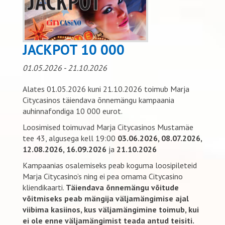
JACKPOT 10 000
01.05.2026 - 21.10.2026
Alates 01.05.2026 kuni 21.10.2026 toimub Marja
Citycasinos täiendava õnnemängu kampaania
auhinnafondiga 10 000 eurot.
Loosimised toimuvad Marja Citycasinos Mustamäe
tee 43, algusega kell 19:00
03.06.2026, 08.07.2026,
12.08.2026, 16.09.2026
ja
21.10.2026
Kampaanias osalemiseks peab koguma loosipileteid
Marja Citycasino’s ning ei pea omama Citycasino
kliendikaarti.
Täiendava õnnemängu
võitude
võitmiseks peab mängija väljamängimise ajal
viibima kasiinos, kus väljamängimine toimub, kui
ei ole enne väljamängimist teada antud teisiti.