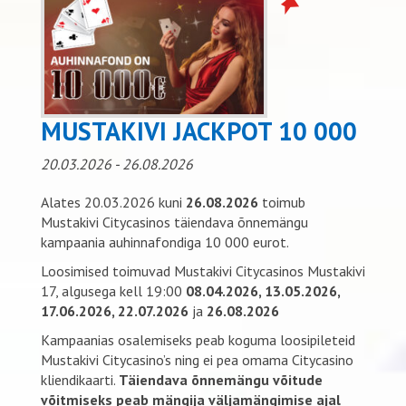
MUSTAKIVI JACKPOT 10 000
20.03.2026 - 26.08.2026
Alates 20.03.2026 kuni
26.08.2026
toimub
Mustakivi Citycasinos täiendava õnnemängu
kampaania auhinnafondiga 10 000 eurot.
Loosimised toimuvad Mustakivi Citycasinos Mustakivi
17, algusega kell 19:00
08.04.2026, 13.05.2026,
17.06.2026,
22.07.2026
ja
26.08.2026
Kampaanias osalemiseks peab koguma loosipileteid
Mustakivi Citycasino’s ning ei pea omama Citycasino
kliendikaarti.
Täiendava õnnemängu
võitude
võitmiseks peab mängija väljamängimise ajal